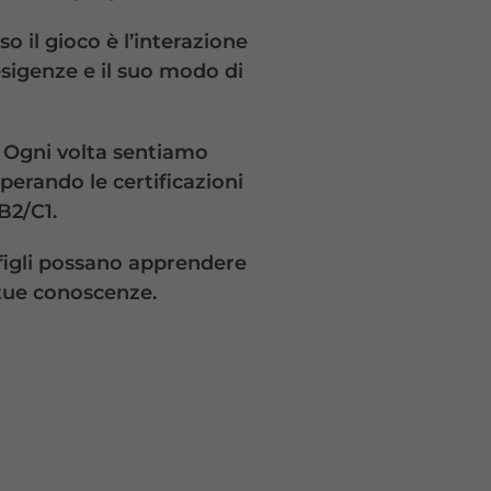
o il gioco è l’interazione
 esigenze e il suo modo di
e. Ogni volta sentiamo
perando le certificazioni
B2/C1.
i figli possano apprendere
 tue conoscenze.