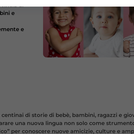
vincia di
bini e
cemente e
entinai di storie di bebè, bambini, ragazzi e gio
parare una nuova lingua non solo come strumento 
o” per conoscere nuove amicizie, culture e amplia