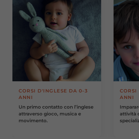
CORSI D'INGLESE DA 0-3
CORSI 
ANNI
ANNI
Un primo contatto con l’inglese
Imparar
attraverso gioco, musica e
attività
movimento.
specializ