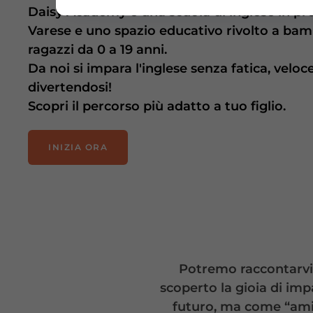
Daisy Academy è una scuola di inglese in pro
Varese e uno spazio educativo rivolto a bam
ragazzi da 0 a 19 anni.
Da noi si impara l'inglese senza fatica, velo
divertendosi!
Scopri il percorso più adatto a tuo figlio.
INIZIA ORA
Potremo raccontarvi c
scoperto la gioia di im
futuro, ma come “amic