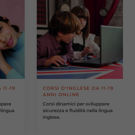
 11-19
CORSI D'INGLESE DA 11-19
ANNI ONLINE
ppare
Corsi dinamici per sviluppare
 lingua
sicurezza e fluidità nella lingua
inglese.