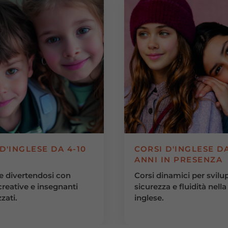
D'INGLESE DA 4-10
CORSI D'INGLESE DA
ANNI IN PRESENZA
e divertendosi con
Corsi dinamici per svilu
 creative e insegnanti
sicurezza e fluidità nella
zati.
inglese.