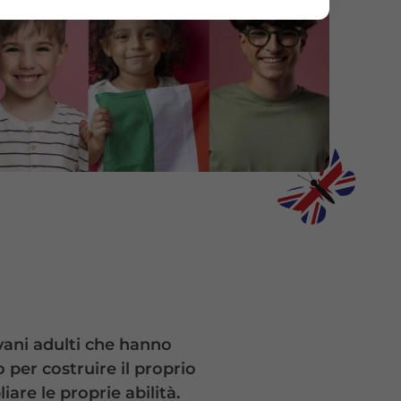
vani adulti che hanno
per costruire il proprio
re le proprie abilità.